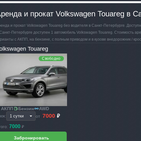
ренда и прокат Volkswagen Touareg в С
енда и прокат Volkswagen Touareg без водителя в Санкт-Петербурге. Доступно
Санкт-Петербурге доступен 1 автомобиль Volkswagen Touareg. Стоимость арен
рианты с АКПП, на бензине, с полным приводом и в кузове внедорожник / кро
olkswagen Touareg
Свободно
АКПП
Бензин
AWD
7000
₽
от
рок:
7000
того:
₽