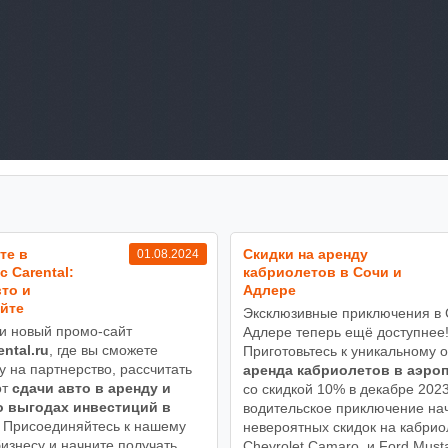
те в
Cкидки на аренду
01.08.2024
с Carental:
кабриолетов в Сочи и
то и
Адлере
йте
Эксклюзивные приключения в 
и новый промо-сайт
Адлере теперь ещё доступнее
ental.ru
, где вы сможете
Приготовьтесь к уникальному о
у на партнерство, рассчитать
аренда кабриолетов в аэро
от
сдачи авто в аренду и
со скидкой 10% в декабре 202
о выгодах инвестиций в
водительское приключение на
Присоединяйтесь к нашему
невероятных скидок на кабри
изнесу и начните получать
Chevrolet Camaro, и Ford Must