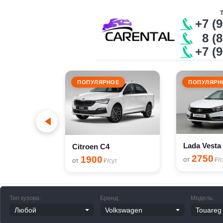
+7 (
8 (8
+7 (
ПОПУЛЯРНОЕ
ПОПУЛЯРН
Renault Sandero Stepway
сут
Lada Vesta
Citroen C4
2750
1900
от
₽/с
от
₽/сут
Тип кузова:
Бренд:
Модель: