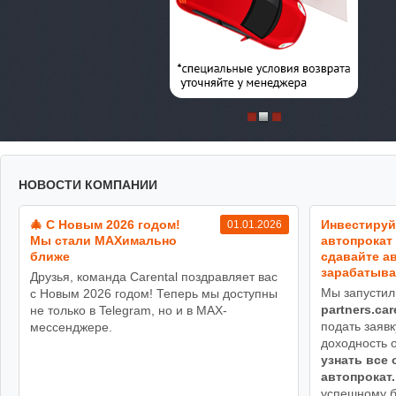
НОВОСТИ КОМПАНИИ
🎄 С Новым 2026 годом!
Инвестируй
01.01.2026
Мы стали MAXимально
автопрокат 
ближе
сдавайте ав
зарабатыва
Друзья, команда Carental поздравляет вас
Мы запустил
с Новым 2026 годом! Теперь мы доступны
partners.car
не только в Telegram, но и в MAX-
подать заявк
мессенджере.
доходность 
узнать все 
автопрокат.
успешному б