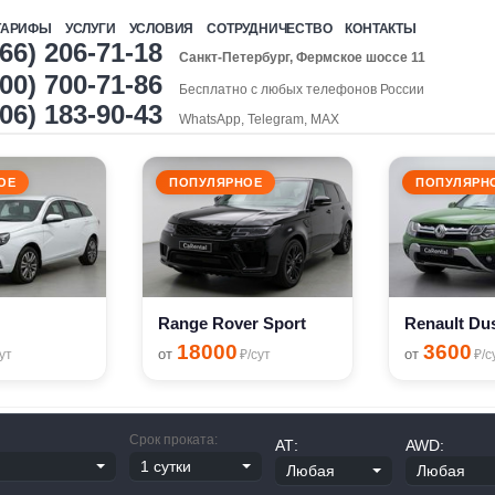
ТАРИФЫ
УСЛУГИ
УСЛОВИЯ
СОТРУДНИЧЕСТВО
КОНТАКТЫ
966) 206-71-18
Санкт-Петербург, Фермское шоссе 11
00) 700-71-86
Бесплатно с любых телефонов России
906) 183-90-43
WhatsApp, Telegram, MAX
ОЕ
ПОПУЛЯРНОЕ
ПОПУЛЯРН
Range Rover Sport
Renault Du
18000
3600
от
от
ут
₽/сут
₽/с
Срок проката:
АТ:
AWD: