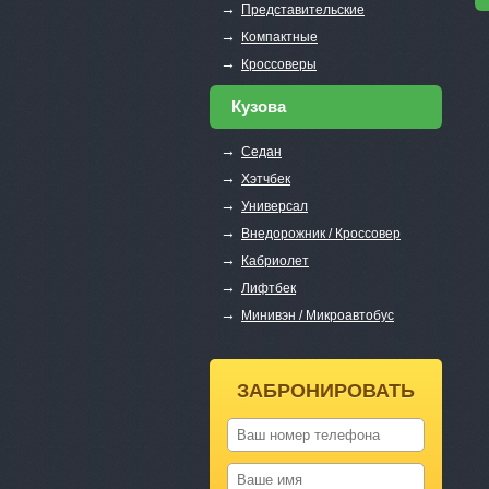
→
Представительские
→
Компактные
→
Кроссоверы
Кузова
→
Седан
→
Хэтчбек
→
Универсал
→
Внедорожник / Кроссовер
→
Кабриолет
→
Лифтбек
→
Минивэн / Микроавтобус
ЗАБРОНИРОВАТЬ