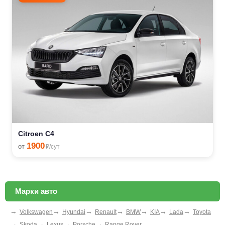
Citroen C4
1900
от
₽/сут
Марки авто
→
→
→
→
→
→
→
Volkswagen
Hyundai
Renault
BMW
KIA
Lada
Toyota
→
→
→
→
Skoda
Lexus
Porsche
Range Rover